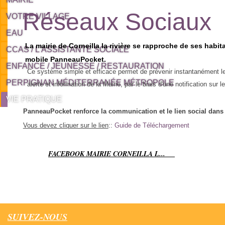
Réseaux Sociaux
VOTRE VILLAGE
EAU
La mairie de Corneilla la rivière se rapproche de ses habitan
CCAS / L'ASSISTANTE SOCIALE
mobile PanneauPocket.
ENFANCE / JEUNESSE / RESTAURATION
Ce système simple et efficace permet de prévenir instantanément le
PERPIGNAN MÉDITERRANÉE MÉTROPOLE
alerte et information de la Mairie, par le biais d'une notification sur les
VIE PRATIQUE
PanneauPocket renforce la communication et le lien social dan
Vous devez cliquer sur le lien
::
Guide de Téléchargement
FACEBOOK MAIRIE CORNEILLA L...
SUIVEZ-NOUS