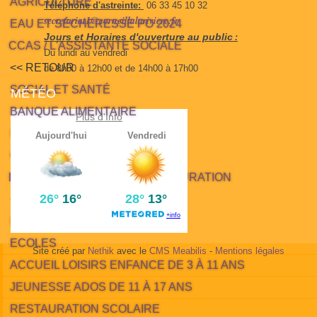
AGRICULTURE
Téléphone d'astreinte:
06 33 45 10 32
secretariat1@corneillalariviere.fr
EAU ET SÉCHERESSE PO 2024
Jours et Horaires d'ouverture au public
:
CCAS / L'ASSISTANTE SOCIALE
Du lundi au vendredi
<< RETOUR
de 8h30 à 12h00 et de 14h00 à 17h00
SOCIAL ET SANTÉ
MÉTÉO
BANQUE ALIMENTAIRE
Plus d'Info
INFO CCAS
COMPTE ET DÉLIBÉRATION
ENFANCE / JEUNESSE / RESTAURATION
<< RETOUR
INFO NOTE AUX FAMILLES
ECOLES
Site créé par
Nethik
avec le
CMS Meabilis
-
Mentions légales
ACCUEIL LOISIRS ENFANCE DE 3 À 11 ANS
JEUNESSE ADOS DE 11 À 17 ANS
RESTAURATION SCOLAIRE