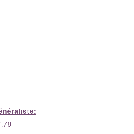
énéraliste:
7.78