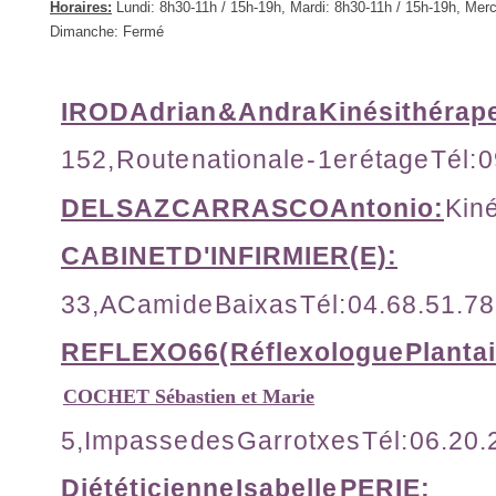
Horaires:
Lundi: 8h30-11h / 15h-19h, Mardi: 8h30-11h / 15h-19h, Mer
Dimanche: Fermé
IROD Adrian & Andra Kinésithérap
152, Route nationale - 1er étage Tél:
DEL SAZ CARRASCO Antonio:
Kiné
CABINET D'INFIRMIER(E):
33,A Cami de Baixas Tél: 04.68.51.7
REFLEXO66( Réflexologue Plantai
COCHET Sébastien et Marie
5,Impasse des Garrotxes Tél: 06.20.
Diététicienne Isabelle PERIE: