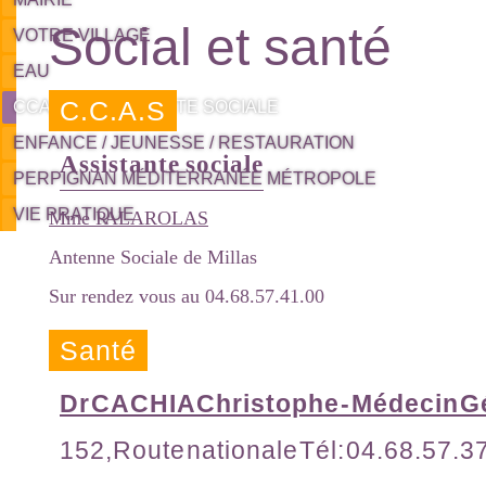
Social et santé
VOTRE VILLAGE
EAU
C.C.A.S
CCAS / L'ASSISTANTE SOCIALE
ENFANCE / JEUNESSE / RESTAURATION
Assistante sociale
PERPIGNAN MÉDITERRANÉE MÉTROPOLE
VIE PRATIQUE
Mme PALAROLAS
Antenne Sociale de Millas
Sur rendez vous au 04.68.57.41.00
Santé
Dr CACHIA Christophe - Médecin G
152,Route nationale Tél: 04.68.57.3